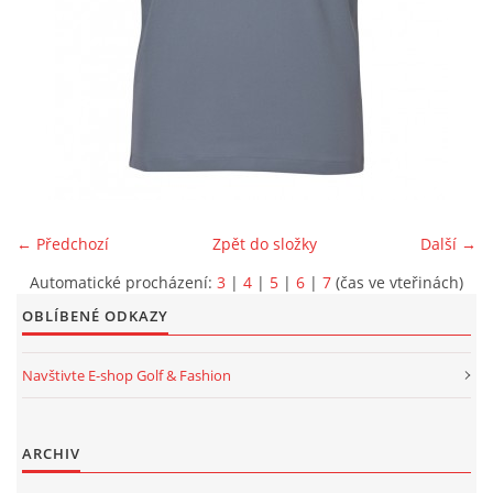
OSCAR JACOBSON
KLUBY A FIREMNÍ ZÁKAZNÍCI
KONTAKTY
← Předchozí
Zpět do složky
Další →
ARCHIV
Automatické procházení:
3
|
4
|
5
|
6
|
7
(čas ve vteřinách)
OBLÍBENÉ ODKAZY
Golf & Leisure s.r.o.
Navštivte E-shop Golf & Fashion
Ovčí hájek 2175/5
158 00 Praha 5
ARCHIV
(metro B / Nové Butovice)