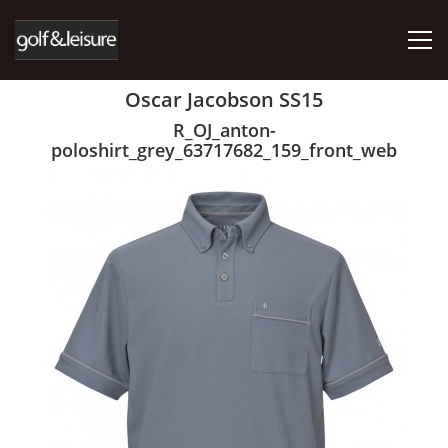
Oscar Jacobson SS15
ÚVOD
R_OJ_anton-
poloshirt_grey_63717682_159_front_web
E-SHOP
KDE NÁS NAJDETE
AKTUALITY
RÖHNISCH
ABACUS