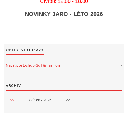
Čtvrtek 12.00 - 18.00
OSCAR JACOBSON
NOVINKY JARO - LÉTO 2026
KLUBY A FIREMNÍ ZÁKAZNÍCI
KONTAKTY
OBLÍBENÉ ODKAZY
ARCHIV
Navštivte E-shop Golf & Fashion
ARCHIV
Golf & Leisure s.r.o.
<<
květen / 2026
>>
Ovčí hájek 2175/5
158 00 Praha 5
(metro B / Nové Butovice)