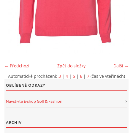
OSCAR JACOBSON
KLUBY A FIREMNÍ ZÁKAZNÍCI
KONTAKTY
← Předchozí
Zpět do složky
Další →
ARCHIV
Automatické procházení:
3
|
4
|
5
|
6
|
7
(čas ve vteřinách)
OBLÍBENÉ ODKAZY
Golf & Leisure s.r.o.
Navštivte E-shop Golf & Fashion
Ovčí hájek 2175/5
158 00 Praha 5
ARCHIV
(metro B / Nové Butovice)