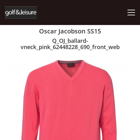
Oscar Jacobson SS15
ÚVOD
Q_OJ_ballard-
vneck_pink_62448228_690_front_web
E-SHOP
KDE NÁS NAJDETE
AKTUALITY
RÖHNISCH
ABACUS