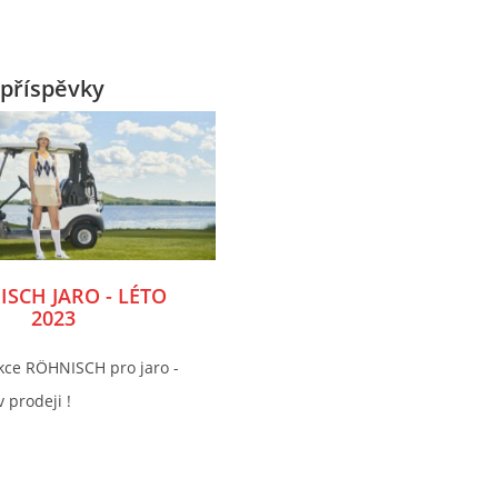
příspěvky
SCH JARO - LÉTO
2023
kce RÖHNISCH pro jaro -
v prodeji !