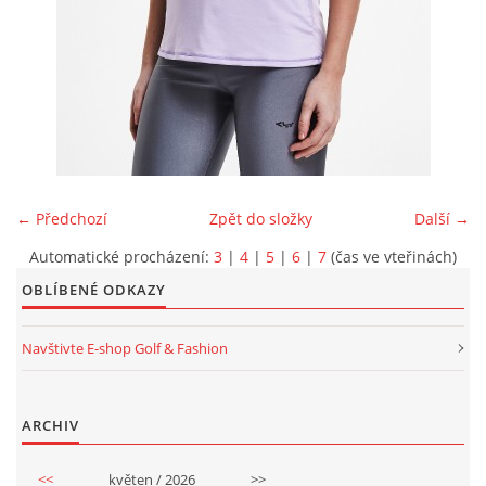
OSCAR JACOBSON
KLUBY A FIREMNÍ ZÁKAZNÍCI
KONTAKTY
← Předchozí
Zpět do složky
Další →
ARCHIV
Automatické procházení:
3
|
4
|
5
|
6
|
7
(čas ve vteřinách)
OBLÍBENÉ ODKAZY
Navštivte E-shop Golf & Fashion
Golf & Leisure s.r.o.
Ovčí hájek 2175/5
158 00 Praha 5
ARCHIV
(metro B / Nové Butovice)
<<
květen / 2026
>>