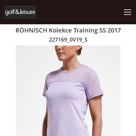
RÖHNISCH Kolekce Training SS 2017
ÚVOD
227169_0V19_S
E-SHOP
KDE NÁS NAJDETE
AKTUALITY
RÖHNISCH
ABACUS