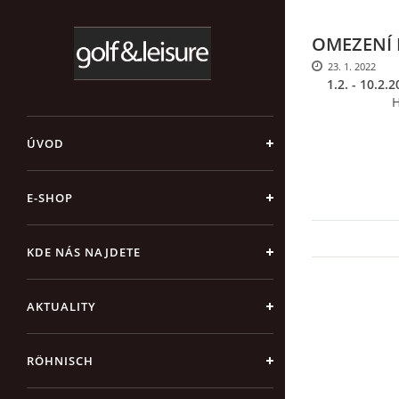
OMEZENÍ
23. 1. 2022
1.2. - 10.2
H
ÚVOD
E-SHOP
KDE NÁS NAJDETE
AKTUALITY
RÖHNISCH