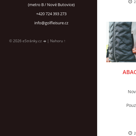
2
(metro B / Nové Butovice)
+420 724 393 273
info@golfleisure.cz
© 2026 eStránky.cz
|
Nahoru ↑
ABAC
Nov
Pouz
2