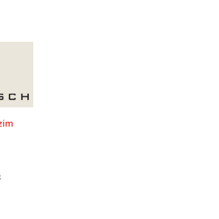
zim
k